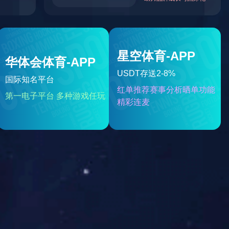
023年的15323件，累计征集参赛作品超7.6万件，作
域赢得了广泛赞誉，更在实际产业中发挥了重要作用，推
与，先后促进8个境外设计团队、64位优秀设计人才入闽
单品销售额超千万元，为福建制造业高质量发展注入“活水