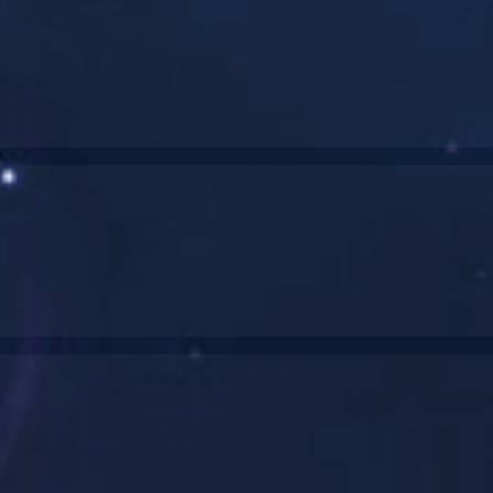
当前位置：
九游体育
赛事|第九届海峡杯工业设计大赛全面启动！
发布日期： 2024-05-13
来源：海峡杯工业设计大赛组委会
标志着新一轮的设计热潮即将席卷而来。作为业界瞩目的盛事