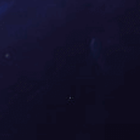
创园、三创园等一批创新创业载体，打造了以海峡杯工
中心，并与清华大学、东华大学、台湾亚洲大学等知名院校共