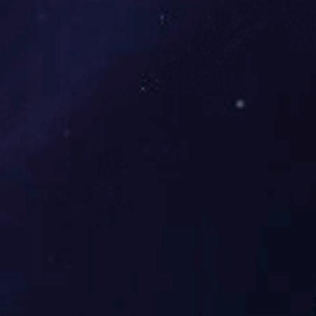
秉承“设计驱动创新，智造引领未来”的理念，汇聚全球设计精
、具有前瞻性的设计作品，助力福建乃至全国的工业设计产业迈