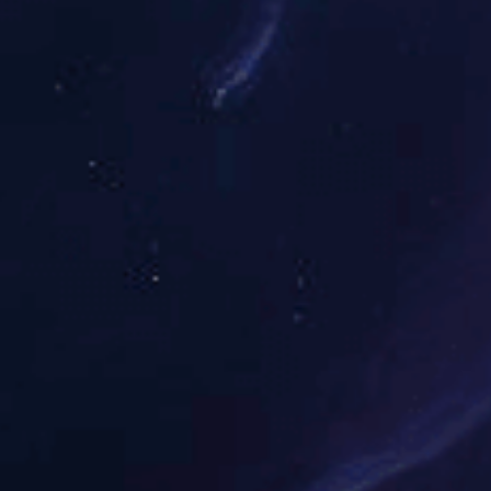
中国·海峡工业设计周特色鲜明