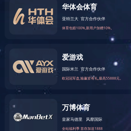
专题活动
盛夏五月，第九届“海峡杯”工业设计大赛的全面启动，
一轮的创新风潮。