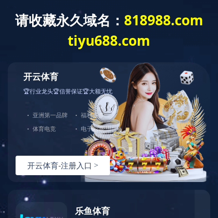
九游体育（中国）官方网站
九游体育（中国）官方网站
协会简介
政策法规
九游体育（中国）官方网站-九游 SPORTS
省级政策
工业文化
当前位置：
九游体育（中国）官方网站
>
>
工业文化
地方政策
工业遗产焕新 活化利用释放新活力
2026-05-20
工业文化
福建工业文化系列报道 | 工业文旅新体验——三福红木
工业视频
文化工业展示观光园
2026-05-08
会员风采
福建工业文化系列报道 | 工业文旅新体验——金牌厨