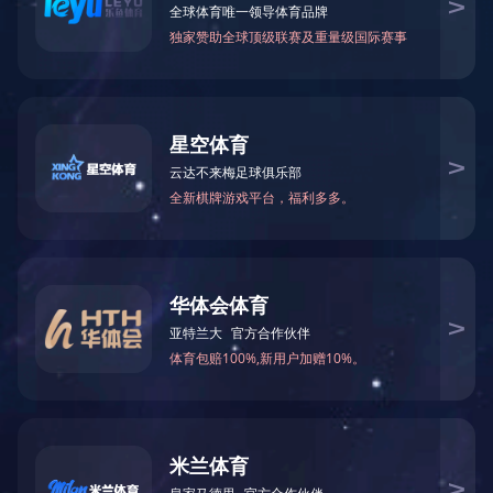
融合发展项目。从百年工业遗产到现代智能工厂，从非遗
会员风采
技艺工坊到沉浸式观光体验，这些各具特色的工业空间正
悄然变身可游可玩的文旅新场景。让我们走进三福红木文
协会月刊
化工业展示观光园，一同探寻工业与文旅融合的生动实
九游体育（中国）官方网站-九游 SPORTS
践，感受福建制造的别样魅力与时代活力。
三福红木文化工业展示观光园
加入我们
福建三福古典家具有限公司