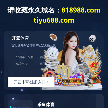
九游体育（中国）官方网站
九游体育（中国）官方网站
协会简介
政策法规
工业文化
当前位置：
九游体育（中国）官方网站
>
>
工业文化
九游体育（中国）官方网站-九游 SPORTS
福建工业文化系列报道 | 工业文旅新体验
省级政策
——三福红木文化工业展示观光园
地方政策
发布日期： 2026-05-08
来源：福建省工业和信息化厅、福
建三福古典家具有限公司
工业文化
工业视频
近期，省工信厅联合省文旅厅公布首批27个工业文旅