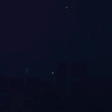
智能制造专家委员会主任，工业和信息化部原副部长苏波
司首席信息官王国庆
息官王国庆