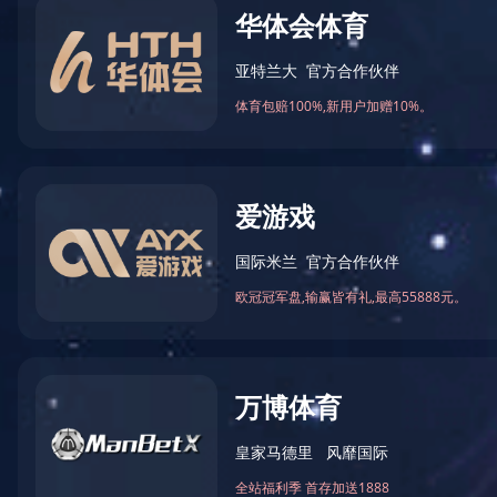
会议展览
2024年是中华人民共和国成立75周年，是实现“十四
决定》明确提出，“健全因地制宜发展新质生产力体制机
国企业联合会、中国机械工业联合会、中国能源研究会、
坛，将于2024年12月28日，在北京全国人大会议中心召
度案例。