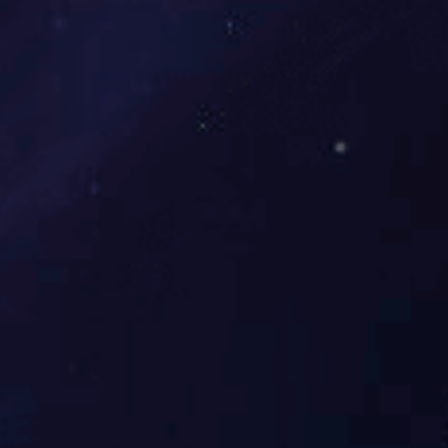
司党委常委、副总经理 陈学东
理 陈录城