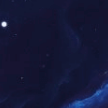
新型工业化进程的高层对话平台，自2005年创立以来，已连
业发展体系为基本遵循，力争把论坛打造成为推动传统产业转型
济高质量发展。
秘书长 熊梦