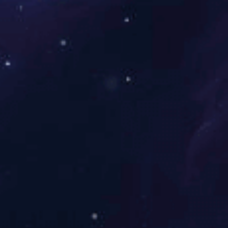
09:25-09:45
涵养颠覆性技术培育环境发展新质生产力
演讲嘉宾：中国工程院院士，中国机械工业集团有限公
09:45-10:05
打造重大技术创新策源地
演讲嘉宾：沈鼓集团董事长 戴继双
10:05-10:15
时代的活火：海尔卡奥斯新生态的繁衍与实践
演讲嘉宾：卡奥斯物联科技股份有限公司董事长兼总经
第三篇章 实干·“新”篇
10:15-11:05
特别对话 高端装备：向“新”突破 向“智”图强