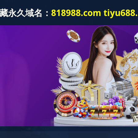
策法规
工业文化
工业视频
会员风采
协会
加入我们