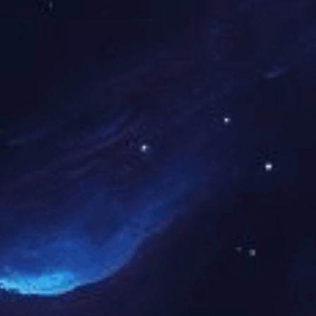
第十届全国人大常委会副委员长、中国关心下一代工
08:40-08:45
工信部有关领导致辞
08:45-08:50
国资委有关领导致辞
08:50-08:55
中国机械工业联合会会长助理张文宏致辞
第二篇章 观势·“新”潮
08:55-09:25
大力加强科技创新 推进产业创新变革
演讲嘉宾：中国工业经济联合会会长、工业和信息化部