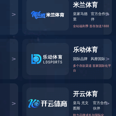
（中国）官方网站
>
九游体育（中国）官方网站
>
会议展览
《中共中央关于进一步全面深化改革、推进中国式现代化的
质量发展，由中国工业报社主办，中国工业经济联合会、中
丝路光影文化传媒有限公司等承办的第十七届中国工业论
新质生产力趋势与实践研报》及2024寻找新质生产力标杆年