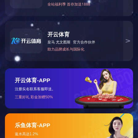
信”、做到“两个维护”。综合党委代表主持培训并强调，社
会组织负责人要充分发挥“领头雁”的作用，努力成为政治
上的“明白人”、党建工作的“内行人”、事业发展的“带头
人”和遵纪守法的“老实人”，切实把学习成果转化为推动工
作的实际行动。
福建省委党校教授陈巧燕进行专题辅导