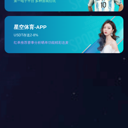
座谈会现场
协会党支部书记陈良财分享党建工作经验
本次活动采取“专题培训+座谈交流”相结合的方式，不
仅深化了参训人员对党的创新理论的理解，也增强了党务
工作的规范意识和实操能力。大家一致表示，将以此次学
习为契机，进一步把全会精神融入社会组织运行与发展全