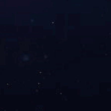
过程，凝聚共识、汇聚合力，为全省性社会组织高质量发
展注入更强党建动能、奠定更坚实组织基础。
一键分享：
协会简介
政策法规
工业文化
工业视频
会员风采
协会月刊
九游体育（中国）官方网站-九游 SPORTS
加入我们
九游体育（中国）官方网
站-九游 SPORTS 版权所
有 未经授权请勿转载任何
图文或建立镜像