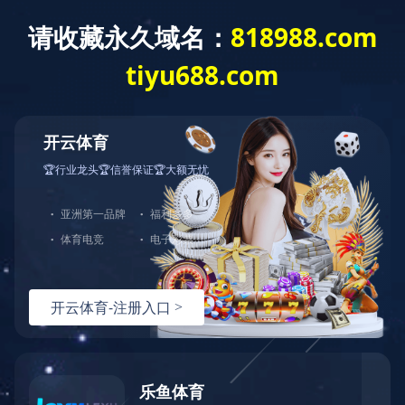
九游体育（中国）官方网站
九游体育（中国）官方网站
协会简介
政策法规
协会动态
当前位置：
九游体育（中国）官方网站
>
九游体育（中
九游体育（中国）官方网站-九游 SPORTS
国）官方网站
>
协会动态
携手深耕工业文化 共同讲好工业故事 | 中国
省级政策
工业报社致信感谢协会支持新质生产力调研
地方政策
发布日期： 2026-02-13
工业文化
值此新春佳节，中国工业报社向协会发来感谢信。信
工业视频
中，中国工业报对协会全体会员及工作人员致以诚挚问