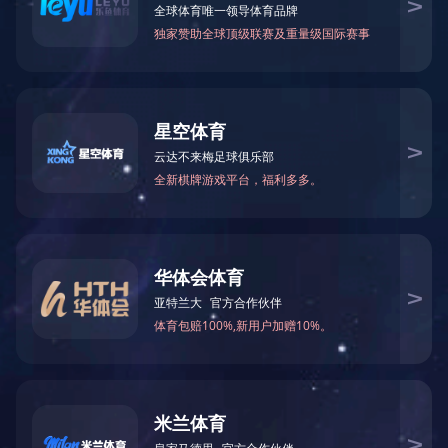
专业技术与优质设备，与行业伙伴共探产业未来。
会员风采
协会月刊
九游体育（中国）官方网站-九游 SPORTS
加入我们
南昌・2026 中国饲料工业展览会
4月18日-20日，中国饲料工业协会主办的2026中国饲
料工业展览会在南昌隆重举办。作为行业年度盛会，展会
以“提质提效促发展，共享共赢创未来”为主题，彰显行业
发展成果，布局“十五五”发展方向，佳龙作为行业老兵，
携全自动包装设备参展。