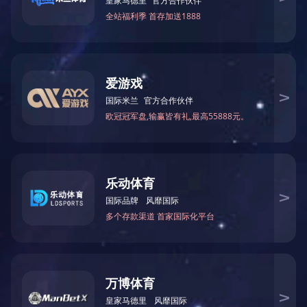
务、产业对接、品牌宣传、弘扬工业文化等方面取得了良
好的成效，并得到广大会员的认可及赞誉，为新一届工作
开展提供了清晰参考与坚实依据。
会上，参会代表以高度负责的态度，认真审议并表决
通过换届大会各项核心材料，包括会费标准及管理办法、
换届选举方案及相关事项、新一届拟任理事会理事、监事