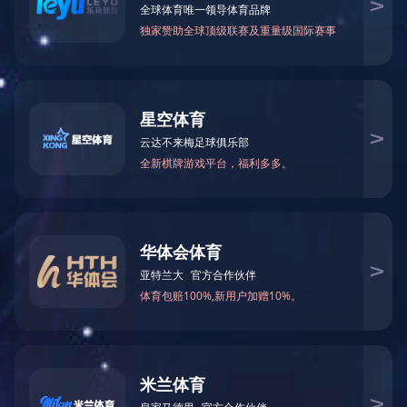
成员、部分理事单位代表等近二十位参加。大家齐聚一
会员风采
堂，共同探讨协会换届相关事宜，为协会第三届工作的顺
协会月刊
利开展建言献策，凝聚智慧合力，共谋高质量发展。
九游体育（中国）官方网站-九游 SPORTS
加入我们
会议开始，协会秘书长陈良财向大家简要汇报了协会
近10年的主要工作任务及取得的成效。十年来，九游体育
（中国）官方网站-九游 SPORTS 在党建引领、会员服