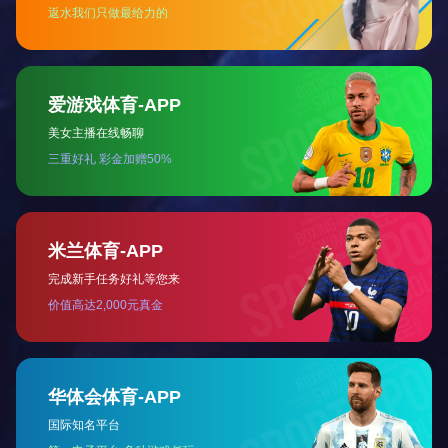
本次会议的顺利召开，标志着九游体育（中国）官方
网站-九游 SPORTS 第三届换届工作进入关键冲刺阶段。
陈良财秘书长表示，协会将以此次换届为契机，进一步强
化党建引领、优化会员服务体系，在搭建资源共享平台、