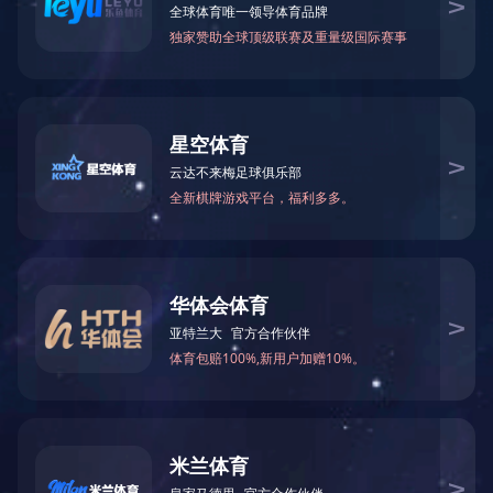
会员风采
协会简介
政策法规
工业文化
工业视频
协会月刊
会员风采
协会月刊
九游体育（中国）官方网站-九游 SPORTS
九游体育（中国）官方网站-九游 SPORTS
加入我们
加入我们
九游体育（中国）官方网
站-九游 SPORTS 版权所
有 未经授权请勿转载任何
图文或建立镜像
Copyright©2018 九游体
育（中国）官方网站-九游
SPORTS