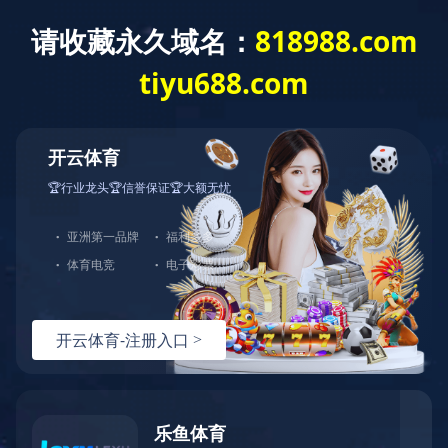
九游体育（中国）官方网站
九游体育（中国）官方网站
协会简介
政策法规
会员风采
当前位置：
九游体育（中国）官方网站
>
>
会员风采
九游体育（中国）官方网站-九游 SPORTS
聚力蓉城 赋能养殖｜中鲨亮相第二十三届中
省级政策
国畜牧业博览会 彰显硬核品牌实力
地方政策
发布日期： 2026-05-21
来源：中鲨之声公众号
工业文化
5 月 18日~20日，第二十三届中国畜牧业博览会暨
工业视频
2026 中国国际畜牧业博览会在成都・中国西部博览城圆满