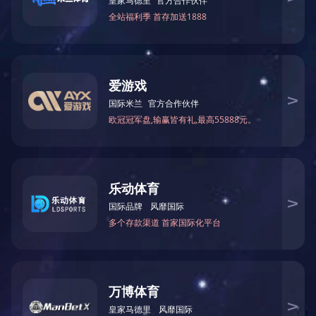
管理系列核心主推产品，有机微量营养产品，以及以稀土
前沿技术为核心引擎的重磅新品，以 “饲两拨千斤” 的产品
实力，全方位展现企业技术积淀与创新活力。